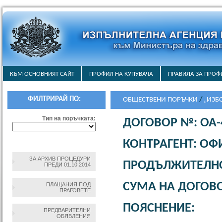
КЪМ ОСНОВНИЯТ САЙТ
ПРОФИЛ НА КУПУВАЧА
ПРАВИЛА ЗА ПРОФ
ФИЛТРИРАЙ ПО:
ОБЩЕСТВЕНИ ПОРЪЧКИ
/
„ИЗБ
КАНЦЕЛАРСКИ МАТЕРИАЛИ И К
Тип на поръчката:
ДОГОВОР №: ОА-4
„АБОНАМЕНТНО ИЗВЪНГАРАНЦ
ПЕРИФЕРНА ТЕХНИКА ЗА НУЖД
КОНТРАГЕНТ: О
ЗА АРХИВ ПРОЦЕДУРИ
ПРОДЪЛЖИТЕЛНОС
ПРЕДИ 01.10.2014
СУМА НА ДОГОВОР
ПЛАЩАНИЯ ПОД
ПРАГОВЕТЕ
ПОЯСНЕНИЕ:
ПРЕДВАРИТЕЛНИ
ОБЯВЛЕНИЯ