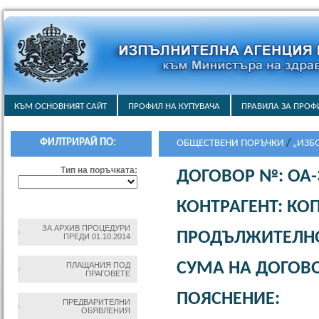
КЪМ ОСНОВНИЯТ САЙТ
ПРОФИЛ НА КУПУВАЧА
ПРАВИЛА ЗА ПРОФ
ФИЛТРИРАЙ ПО:
ОБЩЕСТВЕНИ ПОРЪЧКИ
/
„ИЗБ
КАНЦЕЛАРСКИ МАТЕРИАЛИ И К
Тип на поръчката:
ДОГОВОР №: ОА-3
„АБОНАМЕНТНО ИЗВЪНГАРАНЦ
ПЕРИФЕРНА ТЕХНИКА ЗА НУЖД
КОНТРАГЕНТ: КО
ЗА АРХИВ ПРОЦЕДУРИ
ПРОДЪЛЖИТЕЛНОС
ПРЕДИ 01.10.2014
СУМА НА ДОГОВОР
ПЛАЩАНИЯ ПОД
ПРАГОВЕТЕ
ПОЯСНЕНИЕ:
ПРЕДВАРИТЕЛНИ
ОБЯВЛЕНИЯ