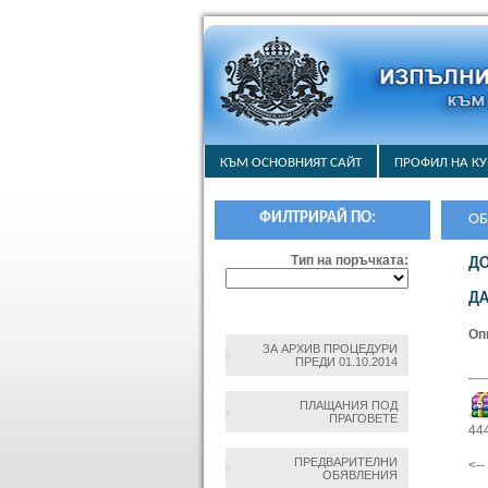
КЪМ ОСНОВНИЯТ САЙТ
ПРОФИЛ НА КУ
ФИЛТРИРАЙ ПО:
ОБ
НА
Тип на поръчката:
ДО
ДА
Оп
ЗА АРХИВ ПРОЦЕДУРИ
ПРЕДИ 01.10.2014
ПЛАЩАНИЯ ПОД
ПРАГОВЕТЕ
44
ПРЕДВАРИТЕЛНИ
<-
ОБЯВЛЕНИЯ